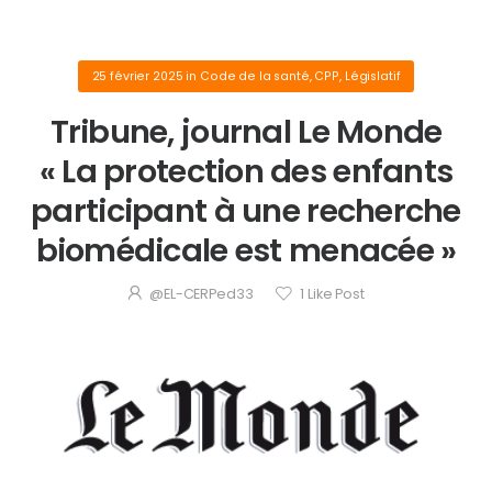
25 février 2025
in
Code de la santé
,
CPP
,
Législatif
Tribune, journal Le Monde
« La protection des enfants
participant à une recherche
biomédicale est menacée »
@EL-CERPed33
1
Like Post